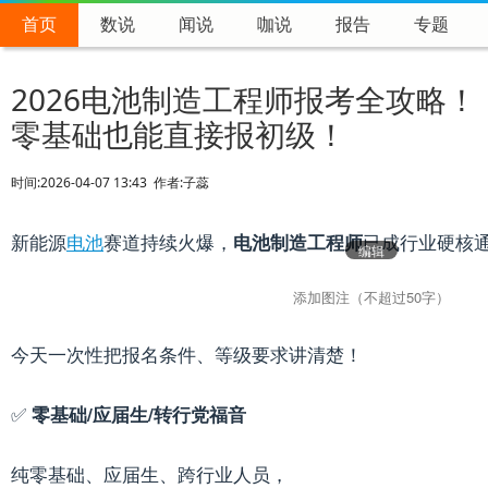
绿色智汇能源技术研究院
>
专题
>
培训
>
首页
数说
闻说
咖说
报告
专题
2026电池制造工程师报考全攻略！
零基础也能直接报初级！
时间:
2026-04-07 13:43
作者:
子蕊
新能源
电池
赛道持续火爆，
已成行业硬核
电池制造工程师
编辑
今天一次性把报名条件、等级要求讲清楚！
✅
零基础/应届生/转行党福音
纯零基础、应届生、跨行业人员，