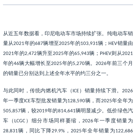
从近五年数据看，印尼电动车市场持续扩张。纯电动车销
量从
年的
辆增至
年的
辆；
销量由
2021
687
2025
103,931
HEV
年的
辆升至
年的
辆；
则从
2021
2,472
2025
65,943
PHEV
2021
年的
辆大幅增长至
年的
辆。
年前三个月
46
2025
5,270
2026
的销量已分别达到上述全年水平的约三分之一。
与此同时，传统内燃机汽车（
）销量持续下滑。
ICE
2026
年一季度
车型批发销量为
辆，而
年全年为
ICE
128,590
2025
辆，较
年的
辆明显减少。低价绿色汽
505,857
2019
814,641
车（
）细分市场同样萎缩，
年一季度销量为
LCGC
2026
辆，同比下降
，
年全年销量为
28,831
29.9%
2025
122,686