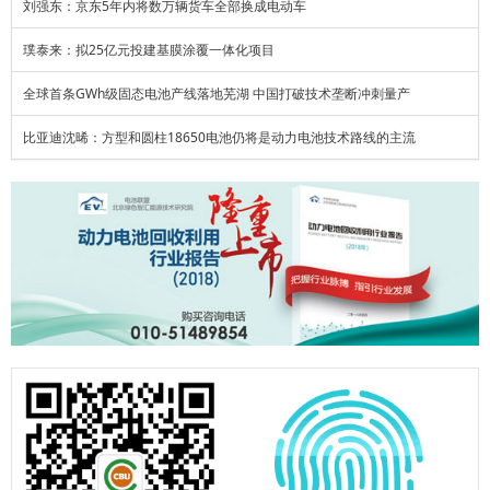
刘强东：京东5年内将数万辆货车全部换成电动车
璞泰来：拟25亿元投建基膜涂覆一体化项目
全球首条GWh级固态电池产线落地芜湖 中国打破技术垄断冲刺量产
比亚迪沈晞：方型和圆柱18650电池仍将是动力电池技术路线的主流