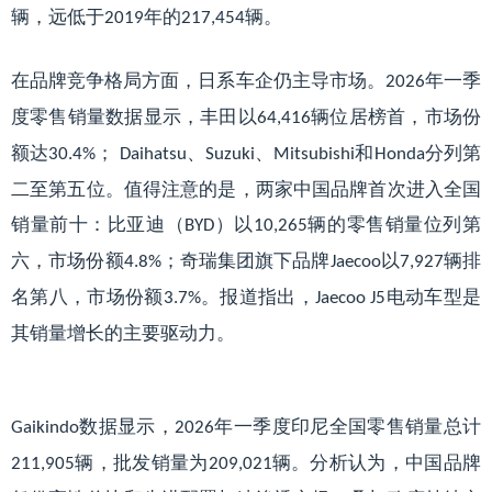
辆，远低于
年的
辆。
2019
217,454
在品牌竞争格局方面，日系车企仍主导市场。
年一季
2026
度零售销量数据显示，丰田以
辆位居榜首，市场份
64,416
额达
；
、
、
和
分列第
30.4%
Daihatsu
Suzuki
Mitsubishi
Honda
二至第五位。值得注意的是，两家中国品牌首次进入全国
销量前十：比亚迪（
）以
辆的零售销量位列第
BYD
10,265
六，市场份额
；奇瑞集团旗下品牌
以
辆排
4.8%
Jaecoo
7,927
名第八，市场份额
。报道指出，
电动车型是
3.7%
Jaecoo J5
其销量增长的主要驱动力。
数据显示，
年一季度印尼全国零售销量总计
Gaikindo
2026
辆，批发销量为
辆。分析认为，中国品牌
211,905
209,021