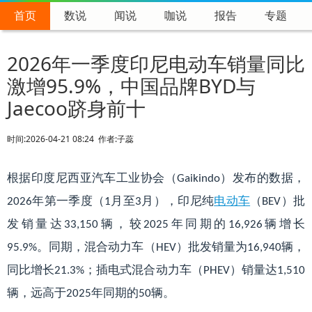
绿色智汇能源技术研究院
>
咖说
>
聊公司
>
首页
数说
闻说
咖说
报告
专题
2026年一季度印尼电动车销量同比
激增95.9%，中国品牌BYD与
Jaecoo跻身前十
时间:
2026-04-21 08:24
作者:
子蕊
根据印度尼西亚汽车工业协会（
）发布的数据，
Gaikindo
年第一季度（
月至
月），印尼纯
电动车
（
）批
2026
1
3
BEV
发销量达
辆，较
年同期的
辆增长
33,150
2025
16,926
。同期，混合动力车（
）批发销量为
辆，
95.9%
HEV
16,940
同比增长
；插电式混合动力车（
）销量达
21.3%
PHEV
1,510
辆，远高于
年同期的
辆。
2025
50